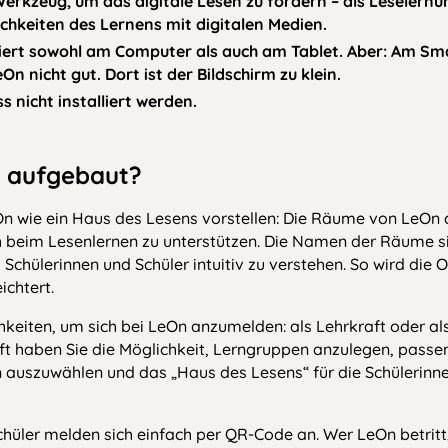
Werkzeug, um das digitale Lesen zu fördern – als Leseler
chkeiten des Lernens mit digitalen Medien.
iert sowohl am Computer als auch am Tablet. Aber: Am S
On nicht gut. Dort ist der Bildschirm zu klein.
s nicht installiert werden.
n aufgebaut?
On wie ein Haus des Lesens vorstellen: Die Räume von LeOn 
 beim Lesenlernen zu unterstützen. Die Namen der Räume s
 Schülerinnen und Schüler intuitiv zu verstehen. So wird die 
ichtert.
hkeiten, um sich bei LeOn anzumelden: als Lehrkraft oder als
raft haben Sie die Möglichkeit, Lerngruppen anzulegen, pass
uszuwählen und das „Haus des Lesens“ für die Schülerinne
chüler melden sich einfach per QR-Code an. Wer LeOn betrit