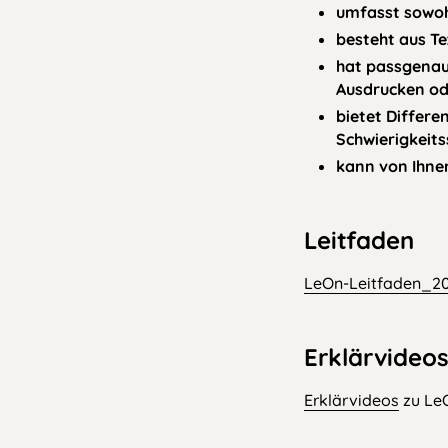
umfasst sowohl
besteht aus Te
hat passgenau
Ausdrucken od
bietet Differe
Schwierigkeits
kann von Ihnen
Leitfaden
Datei
LeOn-Leitfaden_20
Erklärvideo
Erklärvideos
zu Le