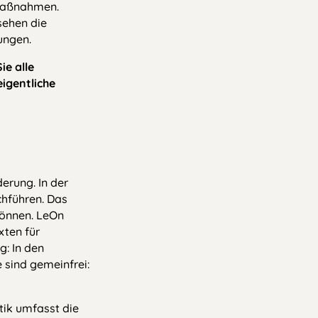
rmaßnahmen.
sehen die
nungen.
ie alle
eigentliche
erung. In der
chführen. Das
 können. LeOn
xten für
g: In den
e sind gemeinfrei:
tik umfasst die