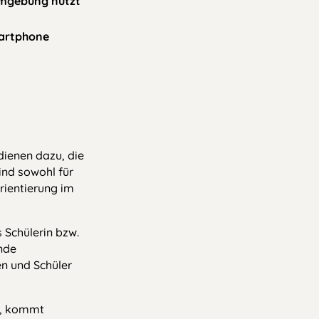
numgebung nutzt
martphone
dienen dazu, die
ind sowohl für
Orientierung im
 Schülerin bzw.
ende
n und Schüler
t, kommt